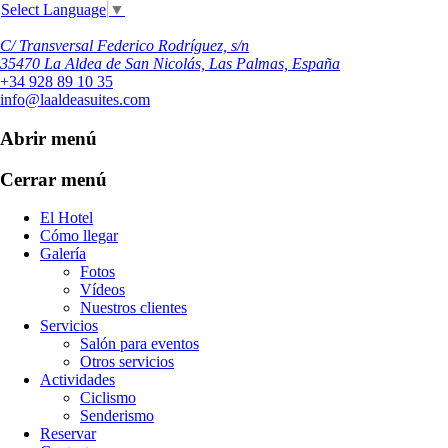
Select Language
▼
C/ Transversal Federico Rodríguez, s/n
35470 La Aldea de San Nicolás, Las Palmas, España
+34 928 89 10 35
info@laaldeasuites.com
Abrir menú
Cerrar menú
El Hotel
Cómo llegar
Galería
Fotos
Vídeos
Nuestros clientes
Servicios
Salón para eventos
Otros servicios
Actividades
Ciclismo
Senderismo
Reservar