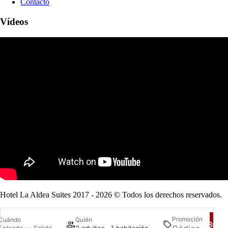
Contacto
Vídeos
Hotel La Aldea Suites 2017 - 2026 © Todos los derechos reservados.
Promoción
Cuándo
Quién
Busc